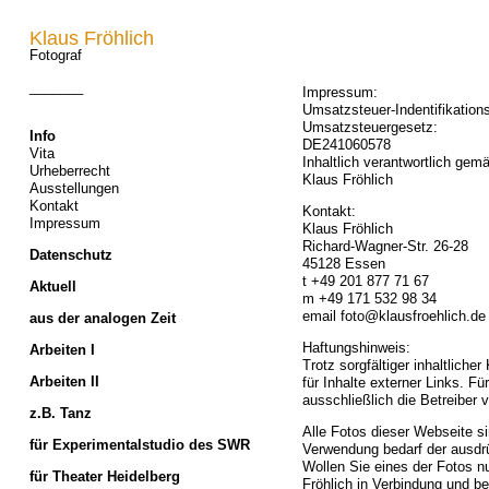
Klaus Fröhlich
Fotograf
_______
Impressum:
Umsatzsteuer-Indentifikati
Umsatzsteuergesetz:
Info
DE241060578
Vita
Inhaltlich verantwortlich ge
Urheberrecht
Klaus Fröhlich
Ausstellungen
Kontakt
Kontakt:
Impressum
Klaus Fröhlich
Richard-Wagner-Str. 26-28
Datenschutz
45128 Essen
t +49 201 877 71 67
Aktuell
m +49 171 532 98 34
email foto@klausfroehlich.de
aus der analogen Zeit
Haftungshinweis:
Arbeiten I
Trotz sorgfältiger inhaltliche
Arbeiten II
für Inhalte externer Links. Fü
ausschließlich die Betreiber v
z.B. Tanz
Alle Fotos dieser Webseite si
für Experimentalstudio des SWR
Verwendung bedarf der ausdr
Wollen Sie eines der Fotos nu
für Theater Heidelberg
Fröhlich in Verbindung und b