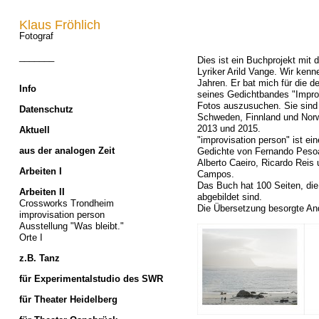
Klaus Fröhlich
Fotograf
_______
Dies ist ein Buchprojekt mit
Lyriker Arild Vange. Wir kenn
Jahren. Er bat mich für die 
Info
seines Gedichtbandes "Impro
Fotos auszusuchen. Sie sind
Datenschutz
Schweden, Finnland und Norw
2013 und 2015.
Aktuell
"improvisation person" ist ei
aus der analogen Zeit
Gedichte von Fernando Pes
Alberto Caeiro, Ricardo Reis
Arbeiten I
Campos.
Das Buch hat 100 Seiten, die 
Arbeiten II
abgebildet sind.
Crossworks Trondheim
Die Übersetzung besorgte An
improvisation person
Ausstellung "Was bleibt."
Orte I
z.B. Tanz
für Experimentalstudio des SWR
für Theater Heidelberg